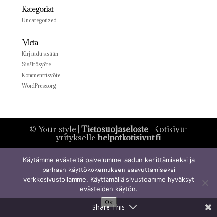
Kategoriat
Uncategorized
Meta
Kirjaudu sisään
Sisältösyöte
Kommenttisyöte
WordPress.org
© Your style |
Tietosuojaseloste
| Kotisivut
yritykselle
helpotkotisivut.fi
Käytämme evästeitä palvelumme laadun kehittämiseksi ja
parhaan käyttökokemuksen saavuttamiseksi
verkkosivustollamme. Käyttämällä sivustoamme hyväksyt
evästeiden käytön.
Ok
Share This