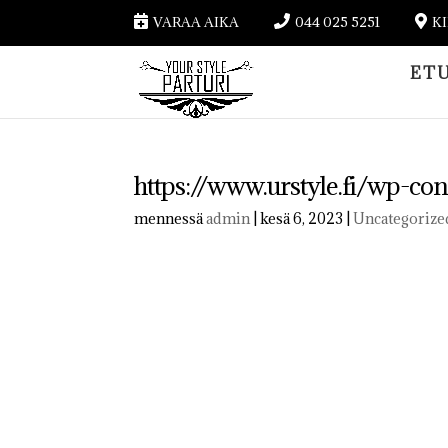
VARAA AIKA
044 025 5251
K
ET
https://www.urstyle.fi/wp-c
mennessä
admin
|
kesä 6, 2023
|
Uncategorize