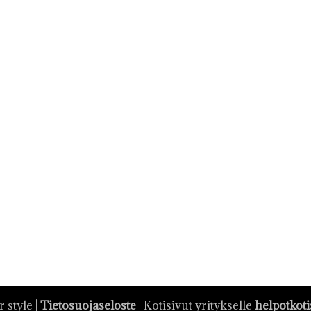
 style |
Tietosuojaseloste
| Kotisivut yritykselle
helpotkotis