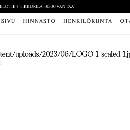
IELOTIE 7 TIKKURILA, 01300 VANTAA
USIVU
HINNASTO
HENKILÖKUNTA
OT
ontent/uploads/2023/06/LOGO-1-scaled-1.j
d